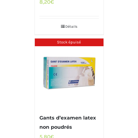
8,20
€
Détails
Stock épuisé
Gants d’examen latex
non poudrés
5,80
€