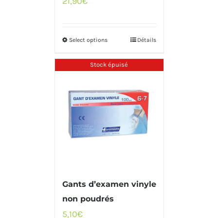
21,90
€
Select options
Détails
Stock épuisé
Gants d’examen vinyle
non poudrés
5,10
€