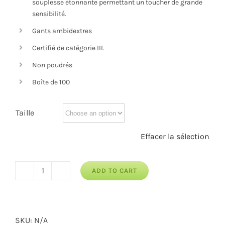
souplesse étonnante permettant un toucher de grande
sensibilité.
Gants ambidextres
Certifié de catégorie III.
Non poudrés
Boîte de 100
Taille
Effacer la sélection
ADD TO CART
Gants
d'examen
nitrile
SKU:
N/A
quantity