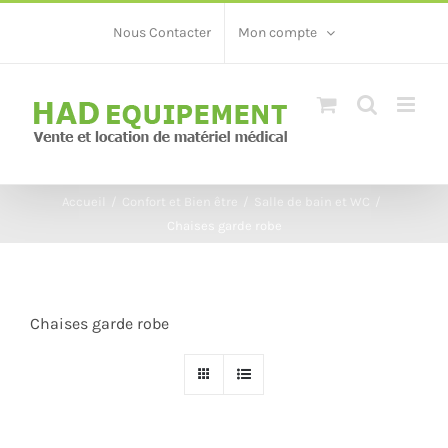
Skip
Nous Contacter
Mon compte
to
content
Accueil
/
Confort et Bien être
/
Salle de bain et WC
/
Chaises garde robe
Chaises garde robe