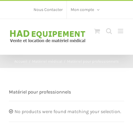
Skip
Nous Contacter
Mon compte
to
content
Accueil
/
Matériel médical
/
Matériel pour professionnels
Matériel pour professionnels
No products were found matching your selection.