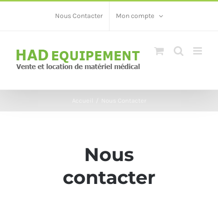
Skip
Nous Contacter
Mon compte
to
content
Accueil
/
Nous Contacter
Nous
contacter